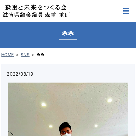
☘️☘️
HOME
SNS
☘️☘️
2022/08/19