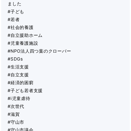
ました
#子ども
#若者
#社会的養護
#自立援助ホーム
#児童養護施設
#NPO法人四つ葉のクローバー
#SDGs
#生活支援
#自立支援
#経済的困窮
#子ども若者支援
#i児童虐待
#次世代
#滋賀
#守山市
#守山市議会