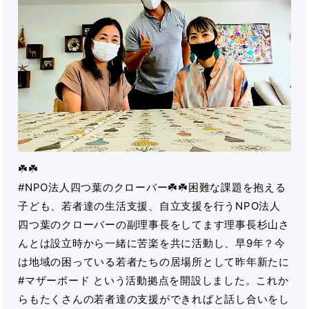
☘️☘️
#NPO法人四つ葉のクローバー☘️☘️困難な課題を抱える
子ども、若者達の生活支援、自立支援を行うNPO法人
四つ葉のクローバーの副理事長をしてます理事長杉山さ
んとは設立時から一緒に苦楽を共に活動し、早9年？今
は地域の困っている若者たちの居場所として昨年新たに
#マザーボード という活動拠点を開設しました。これか
らもたくさんの若者達の支援ができればと話し合いをし