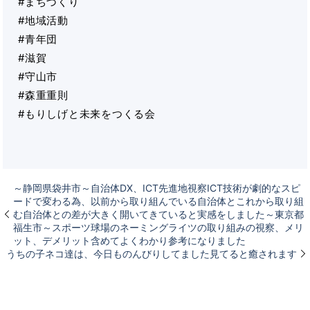
#まちづくり
#地域活動
#青年団
#滋賀
#守山市
#森重重則
#もりしげと未来をつくる会
～静岡県袋井市～自治体DX、ICT先進地視察ICT技術が劇的なスピ
ードで変わる為、以前から取り組んでいる自治体とこれから取り組
む自治体との差が大きく開いてきていると実感をしました～東京都
福生市～スポーツ球場のネーミングライツの取り組みの視察、メリ
ット、デメリット含めてよくわかり参考になりました
うちの子ネコ達は、今日ものんびりしてました見てると癒されます